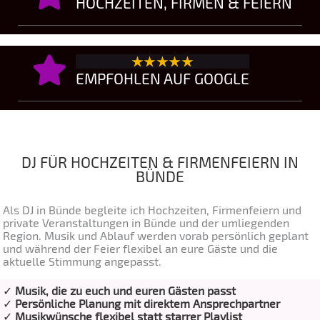
HOCHZEITEN, FIRMEN & FEIERN
★★★★★
EMPFOHLEN AUF GOOGLE
DJ FÜR HOCHZEITEN & FIRMENFEIERN IN
BÜNDE
Als DJ in Bünde begleite ich Hochzeiten, Firmenfeiern und
private Veranstaltungen in Bünde und der umliegenden
Region. Musik und Ablauf werden vorab persönlich geplant
und während der Feier flexibel an eure Gäste und die
aktuelle Stimmung angepasst.
✓
Musik, die zu euch und euren Gästen passt
✓
Persönliche Planung mit direktem Ansprechpartner
✓
Musikwünsche flexibel statt starrer Playlist