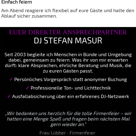
Einfach feiern
Am Abend reagiere ich flexibel auf eure Gäste und halte den
Ablauf sicher zusammen.
EUER DIREKTER ANSPRECHPARTNER
DJ STEFAN MASUR
Seit 2003 begleite ich Menschen in Bünde und Umgebung
dabei, gemeinsam zu feiern. Was ihr von mir erwarten
dürft: klare Absprachen, ehrliche Beratung und Musik, die
zu euren Gästen passt.
✓
Persönliches Vorgespräch statt anonymer Buchung
✓
Professionelle Ton- und Lichttechnik
✓
Ausfallabsicherung über ein erfahrenes DJ-Netzwerk
„Wir bedanken uns herzlich für die tolle Firmenfeier – wir
hatten eine Menge Spaß und fragen beim nächsten Mal
gern wieder an.“
Frau Lübber · Firmenfeier