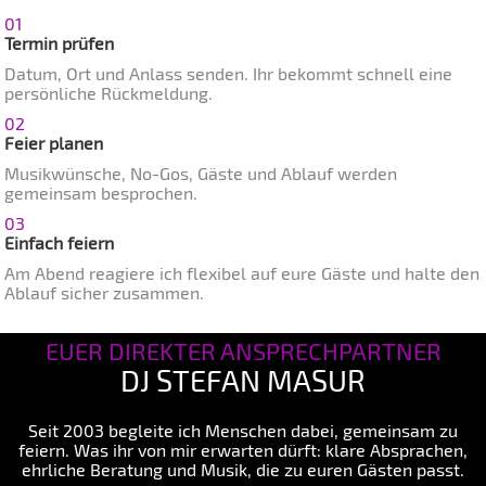
01
Termin prüfen
Datum, Ort und Anlass senden. Ihr bekommt schnell eine
persönliche Rückmeldung.
02
Feier planen
Musikwünsche, No-Gos, Gäste und Ablauf werden
gemeinsam besprochen.
03
Einfach feiern
Am Abend reagiere ich flexibel auf eure Gäste und halte den
Ablauf sicher zusammen.
EUER DIREKTER ANSPRECHPARTNER
DJ STEFAN MASUR
Seit 2003 begleite ich Menschen dabei, gemeinsam zu
feiern. Was ihr von mir erwarten dürft: klare Absprachen,
ehrliche Beratung und Musik, die zu euren Gästen passt.