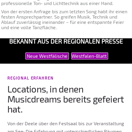
professionelle Ton- und Lichttechnik aus einer Hand.
Von der ersten Anfrage bis zum letzten Song habt ihr einen
festen Ansprechpartner. So greifen Musik, Technik und
Ablauf zuverlässig ineinander – für eine entspannte Feier
und eine volle Tanzfläche.
BEKANNT AUS DER REGIONALEN PRESSE
Neue Westfälische
Westfalen-Blatt
REGIONAL ERFAHREN
Locations, in denen
Musicdreams bereits gefeiert
hat.
Von der Deele über den Festsaal bis zur Veranstaltung
am See: Die Erfahrung mit unterschiedlichen Räumen,