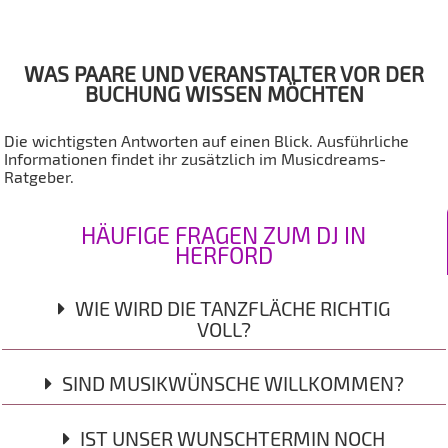
WAS PAARE UND VERANSTALTER VOR DER
BUCHUNG WISSEN MÖCHTEN
Die wichtigsten Antworten auf einen Blick. Ausführliche
Informationen findet ihr zusätzlich im Musicdreams-
Ratgeber.
HÄUFIGE FRAGEN ZUM DJ IN
HERFORD
WIE WIRD DIE TANZFLÄCHE RICHTIG
VOLL?
Eine volle Tanzfläche entsteht nicht durch eine feste
SIND MUSIKWÜNSCHE WILLKOMMEN?
Playlist, sondern durch das richtige Timing und das Gespür
dafür, welche Musik im jeweiligen Moment zu euren Gästen
passt. Deshalb reagiere ich während der Feier flexibel auf
Ja, selbstverständlich. Bereits vor der Hochzeit besprechen
IST UNSER WUNSCHTERMIN NOCH
Stimmung, Altersstruktur und Musikwünsche.
wir eure Lieblingsmusik, Musikwünsche und Titel, die ihr